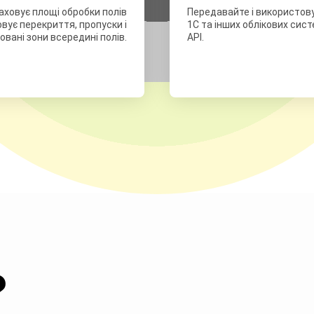
аховує площі обробки полів
Передавайте і використовуй
вує перекриття, пропуски і
1C та інших облікових сис
вані зони всередині полів.
API.
?