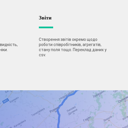
Звіти
Створення звітів окремо щодо
швидкість,
роботи співробітників, агрегатів,
іки.
стану поля тощо. Переклад даних у
csv.