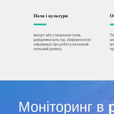
Поля і культури
О
Імпорт або створення полів,
По
довідника культур, збирання всієї
мо
інформації про роботу на кожній
вн
польовій ділянці.
пр
Моніторинг в