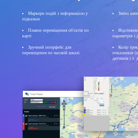
Маркери подій з інформацією у
Зміна шви
підказках
Плавне переміщення об'єктів по
Відстежен
карті
параметрів і 
Зручний інтерфейс для
Колір трек
переміщення по часовій шкалі
показників (
датчиків і т. 