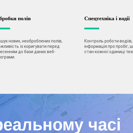
бробки полів
Спецтехніка і водії
шук нових, необроблених полів,
Контроль роботи водіїв,
жливість їх коригувати перед
інформація про пробіг, 
есенням до бази даних веб-
стан кожної одиниці техн
ограми.
реальному часі