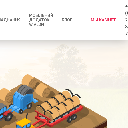
+
(
МОБІЛЬНИЙ
2
МІЙ КАБІНЕТ
ЛАДНАННЯ
ДОДАТОК
БЛОГ
WIALON
8
7