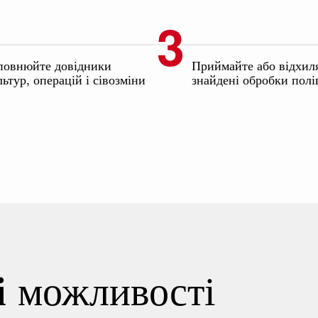
повнюйте довідники
Приймайте або відхил
льтур, операцій і сівозміни
знайдені обробки полі
можливості
і