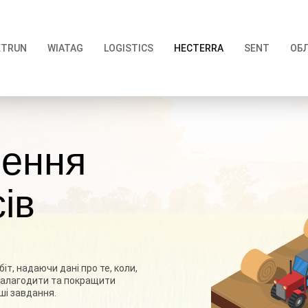
ETRUN
WIATAG
LOGISTICS
HECTERRA
SENT
ОБ
шення
ів
іт, надаючи дані про те, коли,
 налагодити та покращити
ші завдання.