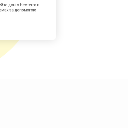
те дані з Hecterra в
темах за допомогою