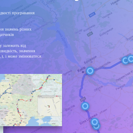
дкості програвання
ня значень різних
датчиків
у залежить від
швидкість, значення
д.), і може змінюватися.